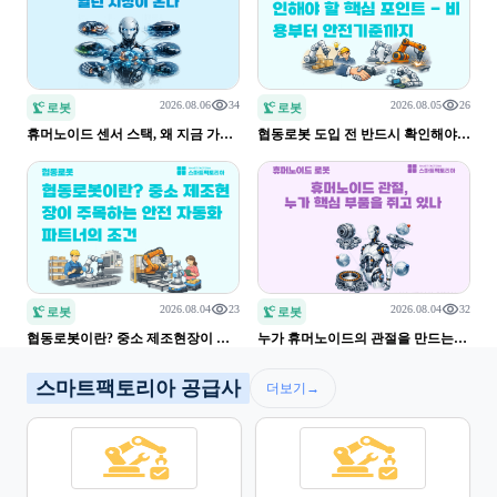
2026.08.06
34
2026.08.05
26
로봇
로봇
휴머노이드 센서 스택, 왜 지금 가장 
협동로봇 도입 전 반드시 확인해야 
열려 있는 시장인가 - 힘/토크·시각·
할 핵심 포인트 - 비용부터 안전기준
깊이·IMU·촉각 통합 플랫폼의 기회
까지
2026.08.04
23
2026.08.04
32
로봇
로봇
협동로봇이란? 중소 제조현장이 주
누가 휴머노이드의 관절을 만드는가 
목하는 안전 자동화 파트너의 조건
- 하모닉드라이브·롤러스크류·프레
임리스모터 삼각 경쟁
스마트팩토리아 공급사
더보기
→