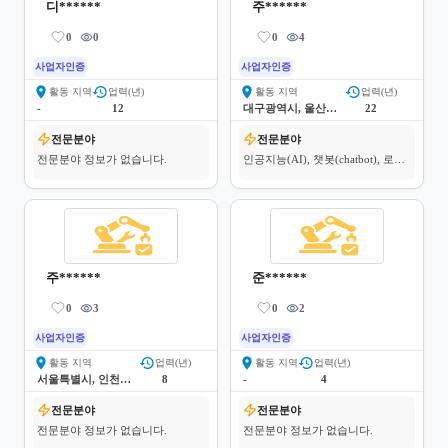
디******
주******
0
0
0
4
사업자인증
사업자인증
활동 지역
업력(년)
활동 지역
업력(년)
-
12
대구광역시, 울산광역시, 경상북도, 서울특별시
22
전문분야
전문분야
전문분야 정보가 없습니다.
인공지능(AI), 챗봇(chatbot), 로봇
자동화(RPA), 기타 지능형서비스 
플랫폼, 빅데이터(BigData), 기타 
지식정보 플랫폼, 기타 정보화 플
랫폼
주******
준******
0
3
0
2
사업자인증
사업자인증
활동 지역
업력(년)
활동 지역
업력(년)
서울특별시, 인천광역시, 대전광역시, 경기도, 충청북도, 충청남도
8
-
4
전문분야
전문분야
전문분야 정보가 없습니다.
전문분야 정보가 없습니다.