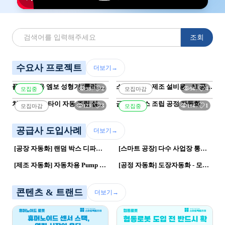
조회
수요사 프로젝트
더보기
→
플라스틱용 엠보 성형기 (롤러 장
스마트 스낵 제조 설비용 - AI 공급
2
4
98
94
모집중
모집마감
치)
기업 모집
차량용 카고 타이 자동 조립 설비 
금속 케이스 조립 공정 자동화
3
1
123
104
모집마감
모집중
제작(또는 라인 구축))
공급사 도입사례
더보기
→
16
0
25
0
[공장 자동화] 랜덤 박스 디파렛타이져 | 로봇활용 · 스마트공장
[스마트 공장] 다수 사업장 통합관리 생산정보 시스템 | 스마트공장 · 클라우드
36
0
20
0
[제조 자동화] 자동차용 Pump Filter 품질향상을 위한 INDEX 비전검사 시스템 구축 | 자동화 공정 · 스마트공장
[공정 자동화] 도장자동화 - 모션트래킹 적용 | 로봇활용 · 로봇공정
콘텐츠 & 트랜드
더보기
→