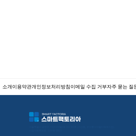
소개
이용약관
개인정보처리방침
이메일 수집 거부
자주 묻는 질
서울특별시 금천구 가산디지털1로 212 501호 (가산동, 코오롱디지털타워애스턴) 
사업자등록번호 : 119-86-30025