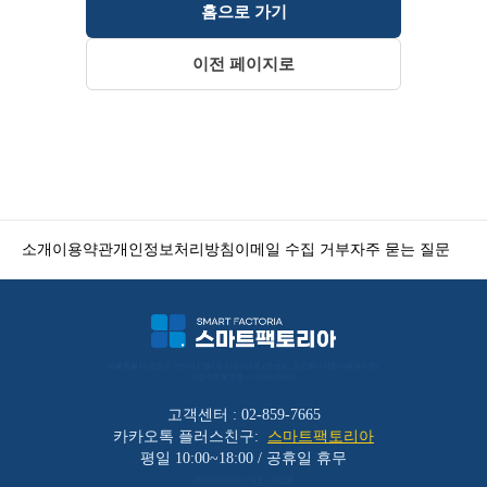
홈으로 가기
이전 페이지로
소개
이용약관
개인정보처리방침
이메일 수집 거부
자주 묻는 질문
서울특별시 금천구 가산디지털1로 212 501호 (가산동, 코오롱디지털타워애스턴) 
사업자등록번호 : 119-86-30025
고객센터 : 02-859-7665
카카오톡 플러스친구:
스마트팩토리아
평일 10:00~18:00 / 공휴일 휴무
(주)바리코리아 | 대표 : 이장균