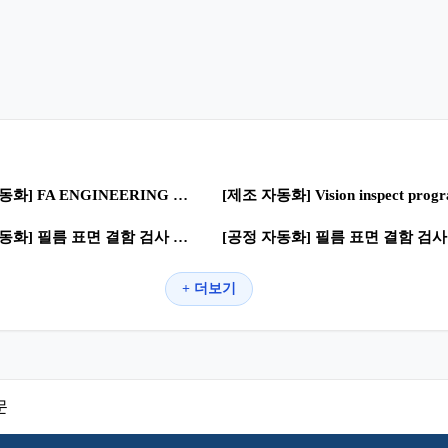
0
0
59
[제조 자동화] FA ENGINEERING 실적-4 | 제조혁신 · 스마트공장
0
0
27
[공정 자동화] 필름 표면 결함 검사 시스템 DEMO TEST | 자동화 공정 · 로봇공정
+ 더보기
문