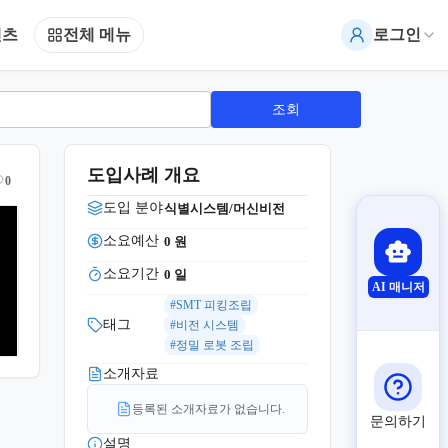
텐츠
전체 메뉴
로그인
조회
도입사례 개요
0
도입 분야
식별시스템/머신비전
소요예산
0
 원
소요기간
0
 일
AI 매니저
#SMT 피킹조립
태그
#비전 시스템
#정밀 로봇 조립
소개자료
등록된 소개자료가 없습니다.
문의하기
설명