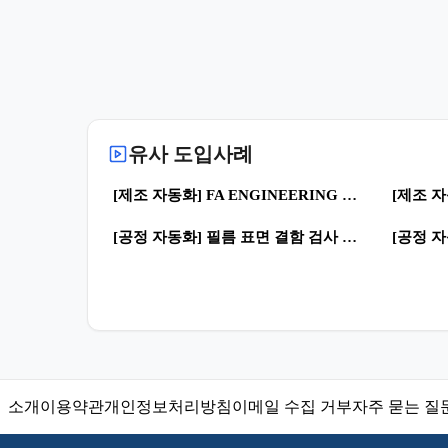
유사 도입사례
0
82
37
[제조 자동화] FA ENGINEERING 실적-5 | 제조혁신 · 스마트공장
0
35
36
[공정 자동화] 필름 표면 결함 검사 시스템 DEMO TEST | 자동화 공정 · 로봇공정
소개
이용약관
개인정보처리방침
이메일 수집 거부
자주 묻는 질