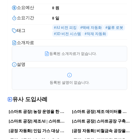
소요예산
0
 원
소요기간
0
 일
#AI 비전 피킹
#택배 자동화
#물류 로봇
태그
#3D 비전 시스템
#적재 자동화
소개자료
등록된 소개자료가 없습니다.
설명
등록된 설명이 없습니다.
유사 도입사례
37
0
38
0
[스마트 공장] 농장 운영을 한 번에 관리하는 스마트팜 플랫폼 | 디지털 전환 · 스마트공장
[스마트 공장] 제조 데이터를 통합 관리하는 AI 데이터 플랫폼 | 디지털 전환 · 스마트공장
52
0
35
0
[스마트 공장] 제조AI | 스마트공장 · AX지원사업
[스마트 공장] 스마트공장 구축사례 | 스마트공장 · 디지털 전환
61
0
41
0
[공정 자동화] 인입 가스 대상 철강사 제공 흡착제 성능 해석 | 디지털 전환 · 지능화 공정 | 디지털 전환 · 자동화 공정
[공정 자동화] 비철금속 공장을 위한 디지털라이제이션 전략 컨설팅 | 디지털 전환 · 지능화 공정 | 디지털 전환 · 자동화 공정
57
0
36
0