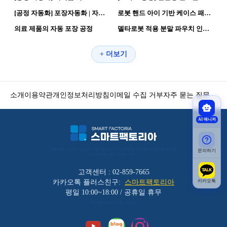
[공정 자동화] 포장자동화 | 자율화 공장 자동화 공정
로봇 핸드 아이 기반 케이스 패킹 자동화 #1
114
0
107
0
의료 제품의 자동 포장 공정
델타로봇 적용 분말 파우치 인케이싱·박스포장 자동화
+ 더보기
소개
이용약관
개인정보처리방침
이메일 수집 거부
자주 묻는 질문
AI 매니저
서울특별시 금천구 가산디지털1로 212 501호 (가산동, 코오롱디지털타워애스턴) 
문의하기
사업자등록번호 : 119-86-30025
고객센터 : 02-859-7665
카카오톡
카카오톡 플러스친구:
스마트팩토리아
평일 10:00~18:00 / 공휴일 휴무
(주)바리코리아 | 대표 : 이장균