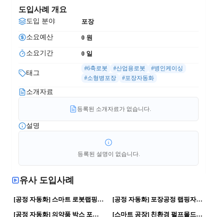
도입사례 개요
도입 분야
포장
소요예산
0
 원
소요기간
0
 일
#6축로봇
#산업용로봇
#병인케이싱
태그
#소형병포장
#포장자동화
소개자료
등록된 소개자료가 없습니다.
설명
등록된 설명이 없습니다.
유사 도입사례
26
0
122
0
[공정 자동화] 스마트 로봇랩핑기 | 로봇활용 · 스마트공장
[공정 자동화] 포장공정 랩핑자동화 | 로봇활용 · 스마트공장
254
0
109
0
[공정 자동화] 의약품 박스 포장 자동화 설비 | 로봇활용 · 자동화 공정
[스마트 공장] 친환경 펄프몰드 완충제 | 제조혁신 · 스마트공장
326
0
80
0