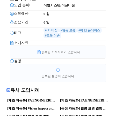
도입 분야
식별시스템/머신비전
소요예산
0
 원
소요기간
0
 일
#3D 비전
#협동 로봇
#픽 앤 플레이스
태그
#로봇 이송
소개자료
등록된 소개자료가 없습니다.
설명
등록된 설명이 없습니다.
유사 도입사례
82
0
37
0
[제조 자동화] FA ENGINEERING 실적-5 | 제조혁신 · 스마트공장
[제조 자동화] FA ENGINEERING 실적-4 | 제조혁신 · 스마트공장
59
0
73
0
[제조 자동화] Vision inspect program | 제조혁신 · 스마트공장
[공정 자동화] 필름 표면 결함 검사 시스템 DEMO TEST | 자동화 공정 · 로봇공정
35
0
36
0