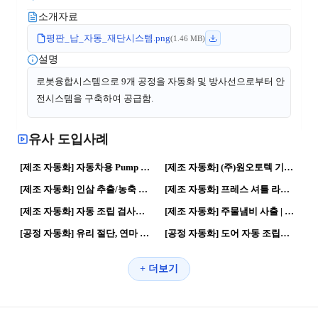
소개자료
평판_납_자동_재단시스템.png
(
1.46
 MB)
설명
로봇융합시스템으로 9개 공정을 자동화 및 방사선으로부터 안
전시스템을 구축하여 공급함.
유사 도입사례
36
0
41
0
[제조 자동화] 자동차용 Pump Filter 품질향상을 위한 INDEX 비전검사 시스템 구축 | 자동화 공정 · 스마트공장
[제조 자동화] (주)원오토텍 기업홍보영상 | 산업자동화·스마트팩토리 솔루션 전문기업 | 제조혁신 · 스마트공장
21
1
53
0
[제조 자동화] 인삼 추출/농축 공장 구축 래퍼런스 사례 | 스마트공장 · 자동화 공정
[제조 자동화] 프레스 셔틀 라인입니다. | 자동화 공정 · 제조혁신
212
0
102
0
[제조 자동화] 자동 조립 검사설비 | 자동화 공정 · 로봇활용
[제조 자동화] 주물냄비 사출 | 로봇활용 · 제조로봇
50
0
73
0
[공정 자동화] 유리 절단, 연마 라인 | 자동화 공정 · 제조혁신
[공정 자동화] 도어 자동 조립장치 | 제조혁신 · 자동화 공정
+ 더보기