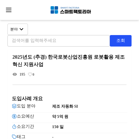
분야
조회
2025년도 (추경) 한국로봇산업진흥원 로봇활용 제조
혁신 지원사업
195
0
도입사례 개요
도입 분야
제조 자동화 SI
소요예산
약 5억
 원
소요기간
150
 일
태그
-