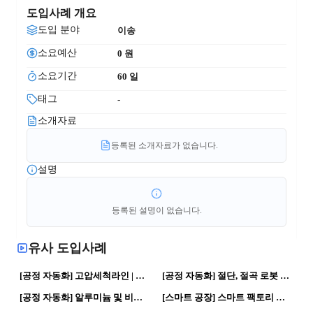
도입사례 개요
도입 분야
이송
소요예산
0
 원
소요기간
60
 일
태그
-
소개자료
등록된 소개자료가 없습니다.
설명
등록된 설명이 없습니다.
유사 도입사례
71
0
52
0
[공정 자동화] 고압세척라인 | 제조혁신 · 자동화 공정
[공정 자동화] 절단, 절곡 로봇 자동화 | 로봇활용 · 자동화 공정
43
0
58
0
[공정 자동화] 알루미늄 및 비철금속, 목재 컷팅 콘베어 | 제조혁신 · 자동화 공정
[스마트 공장] 스마트 팩토리 물류창고 | 로봇활용 · 자율형 공장
153
0
166
0