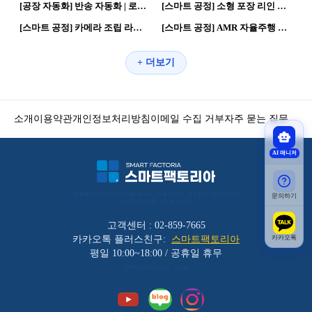
[공장 자동화] 반송 자동화 | 로봇활용 자동화 공정
[스마트 공정] 소형 포장 리인 분류 물류라인 | 스마트공장 자동화 공정
140
0
148
0
[스마트 공정] 카메라 조립 라인 | 제조혁신 스마트공장
[스마트 공정] AMR 자율주행 정확도 개선 (V컷) | 스마트공장 제조혁신
+ 더보기
소개
이용약관
개인정보처리방침
이메일 수집 거부
자주 묻는 질문
AI 매니저
서울특별시 금천구 가산디지털1로 212 501호 (가산동, 코오롱디지털타워애스턴) 
문의하기
사업자등록번호 : 119-86-30025
고객센터 : 02-859-7665
카카오톡 플러스친구:
스마트팩토리아
카카오톡
평일 10:00~18:00 / 공휴일 휴무
(주)바리코리아 | 대표 : 이장균