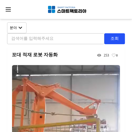
분야
조회
포대 적재 로봇 자동화
253
0