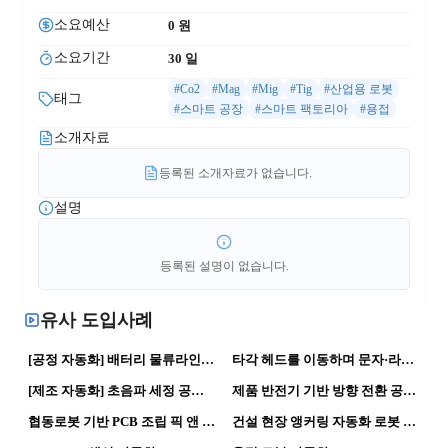
소요예산
0
 원
소요기간
30
 일
#Co2
#Mag
#Mig
#Tig
#산업용 로봇
태그
#스마트 공장
#스마트 팩토리아
#용접
소개자료
등록된 소개자료가 없습니다.
설명
등록된 설명이 없습니다.
유사 도입사례
98
0
76
0
[공정 자동화] 배터리 물류라인 | 제조혁신 스마트공장
타각 헤드를 이동하며 문자·라인을 직접 각인하는 작업
124
0
100
0
[제조 자동화] 초음파 세정 공정｜제조혁신 스마트공장
제품 반전기 기반 방향 전환 공정 자동화
143
0
90
0
협동로봇 기반 PCB 조립 픽 앤 플레이스 자동화
건설 현장 앵커링 자동화 로봇 시스템
120
0
103
0