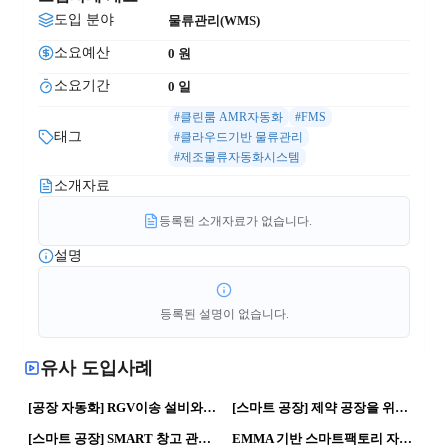
도입 분야
물류관리(WMS)
소요예산
0
 원
소요기간
0
 일
#클린룸 AMR자동화
#FMS
태그
#클라우드기반 물류관리
#제조물류자동화시스템
소개자료
등록된 소개자료가 없습니다.
설명
등록된 설명이 없습니다.
유사 도입사례
32
0
156
0
[공장 자동화] RGV이송 설비와 MDPS System 설비로 구성된 맞춤 물류자동화 토탈 솔루션 영상 | 자율형 공장 · 스마트공장
[스마트 공장] 제약 공장을 위한 제조 실행 관리 시스템 (MES-X) | 제조혁신 · DX지원사업
129
0
78
0
[스마트 공장] SMART 창고 관리 (WMS-X) | 스마트공장 · DX지원사업
EMMA 기반 스마트팩토리 자동 물류 시스템