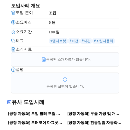
도입사례 개요
도입 분야
조립
소요예산
0
 원
소요기간
180
 일
태그
#델타로봇
#비전
#지관
#조립자동화
소개자료
등록된 소개자료가 없습니다.
설명
등록된 설명이 없습니다.
유사 도입사례
66
0
41
0
[공장 자동화] 오일 필터 조립 자동화 구축 | 자동화 공정 · 로봇활용
[공정 자동화] 부품 가공 및 개발 | 제조혁신 · 뿌리기업
108
0
84
0
[공장 자동화] 모터코어 마그넷 사입라인 | 제조혁신 · 스마트공장
[공정 자동화] 전동컬럼 자동화 | 자동화 공정 · 로봇활용
205
0
288
0