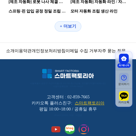
[제조 자동화] 로봇 나사 체결 자동화 | 로봇활용 제조로봇
[제조 자동화] 자동화 라인 / 자동화 공정 자율화 공장 | 자동화 공정 자율화 공장
162
0
156
0
스프링·핀 압입 공정 정밀 조립 자동화
모터 자동화 조립 생산 라인
+ 더보기
소개
이용약관
개인정보처리방침
이메일 수집 거부
자주 묻는 질문
AI 매니저
서울특별시 금천구 가산디지털1로 212 501호 (가산동, 코오롱디지털타워애스턴) 
문의하기
사업자등록번호 : 119-86-30025
고객센터 : 02-859-7665
카카오톡
카카오톡 플러스친구:
스마트팩토리아
평일 10:00~18:00 / 공휴일 휴무
(주)바리코리아 | 대표 : 이장균