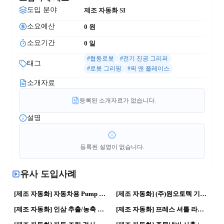
도입 분야
제조 자동화 SI
소요예산
0
 원
소요기간
0
 일
#협동로봇
#전기 진공 그리퍼
태그
#로봇 그리핑
#픽 앤 플레이스
소개자료
등록된 소개자료가 없습니다.
설명
등록된 설명이 없습니다.
유사 도입사례
15
0
37
0
[제조 자동화] 자동차용 Pump Filter 품질향상을 위한 INDEX 비전검사 시스템 구축 | 자동화 공정 · 스마트공장
[제조 자동화] (주)원오토텍 기업홍보영상 | 산업자동화·스마트팩토리 솔루션 전문기업 | 제조혁신 · 스마트공장
17
1
52
0
[제조 자동화] 인삼 추출/농축 공장 구축 래퍼런스 사례 | 스마트공장 · 자동화 공정
[제조 자동화] 프레스 셔틀 라인입니다. | 자동화 공정 · 제조혁신
207
0
96
0