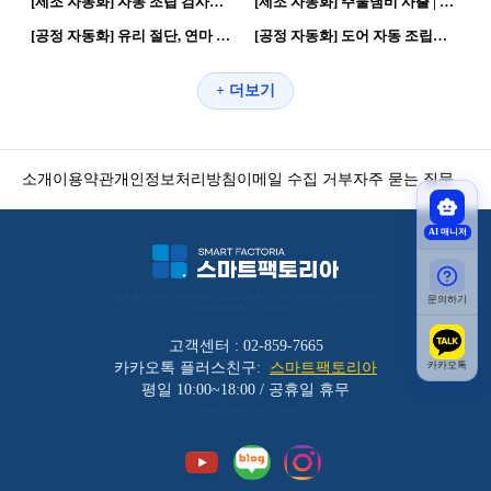
[제조 자동화] 자동 조립 검사설비 | 자동화 공정 · 로봇활용
[제조 자동화] 주물냄비 사출 | 로봇활용 · 제조로봇
45
0
70
0
[공정 자동화] 유리 절단, 연마 라인 | 자동화 공정 · 제조혁신
[공정 자동화] 도어 자동 조립장치 | 제조혁신 · 자동화 공정
+ 더보기
소개
이용약관
개인정보처리방침
이메일 수집 거부
자주 묻는 질문
AI 매니저
서울특별시 금천구 가산디지털1로 212 501호 (가산동, 코오롱디지털타워애스턴) 
문의하기
사업자등록번호 : 119-86-30025
고객센터 : 02-859-7665
카카오톡
카카오톡 플러스친구:
스마트팩토리아
평일 10:00~18:00 / 공휴일 휴무
(주)바리코리아 | 대표 : 이장균