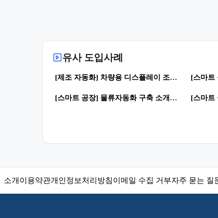
유사 도입사례
0
56
94
[제조 자동화] 차량용 디스플레이 조립 및 검사 자동화 | 스마트공장 · 자동화 공정
0
38
24
[스마트 공장] 물류자동화 구축 소개 및 래퍼런스 영상 | 로봇활용 · 스마트공장
소개
이용약관
개인정보처리방침
이메일 수집 거부
자주 묻는 질