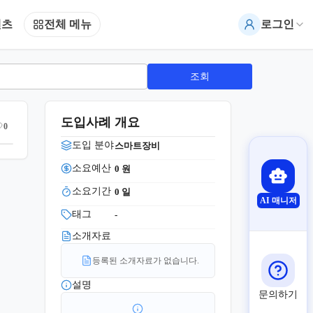
텐츠
전체 메뉴
로그인
조회
도입사례 개요
0
도입 분야
스마트장비
소요예산
0
 원
소요기간
0
 일
AI 매니저
태그
-
소개자료
등록된 소개자료가 없습니다.
설명
문의하기