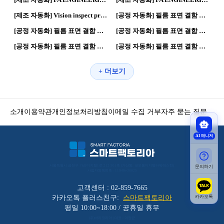
45
0
69
0
[제조 자동화] Vision inspect program | 제조혁신 · 스마트공장
[공정 자동화] 필름 표면 결함 검사 시스템 DEMO TEST | 자동화 공정 · 로봇공정
29
0
33
0
[공정 자동화] 필름 표면 결함 검사 시스템 DEMO TEST | 자동화 공정 · 로봇공정
[공정 자동화] 필름 표면 결함 검사 시스템 DEMO TEST | 자동화 공정 · 로봇공정
21
0
19
0
[공정 자동화] 필름 표면 결함 검사 시스템 DEMO TEST | 자동화 공정 · 로봇공정
[공정 자동화] 필름 표면 결함 검사 시스템 DEMO TEST | 자동화 공정 · 로봇공정
+ 더보기
소개
이용약관
개인정보처리방침
이메일 수집 거부
자주 묻는 질문
AI 매니저
서울특별시 금천구 가산디지털1로 212 501호 (가산동, 코오롱디지털타워애스턴) 
문의하기
사업자등록번호 : 119-86-30025
고객센터 : 02-859-7665
카카오톡
카카오톡 플러스친구:
스마트팩토리아
평일 10:00~18:00 / 공휴일 휴무
(주)바리코리아 | 대표 : 이장균