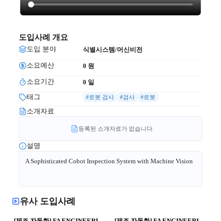
도입사례 개요
도입 분야
식별시스템/머신비전
소요예산
0
 원
소요기간
0
 일
태그
#로봇 검사
#검사
#로봇
소개자료
등록된 소개자료가 없습니다.
설명
A Sophisticated Cobot Inspection System with Machine Vision
유사 도입사례
74
0
36
0
[제조 자동화] FA ENGINEERING 실적-5 | 제조혁신 · 스마트공장
[제조 자동화] FA ENGINEERING 실적-4 | 제조혁신 · 스마트공장