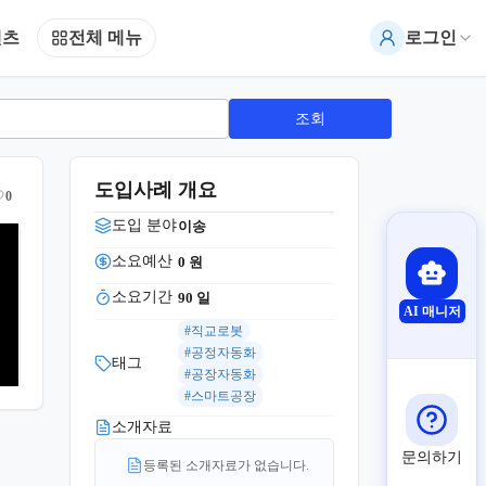
텐츠
전체 메뉴
로그인
조회
도입사례 개요
0
도입 분야
이송
소요예산
0
 원
소요기간
90
 일
AI 매니저
#직교로봇
#공정자동화
태그
#공장자동화
#스마트공장
소개자료
문의하기
등록된 소개자료가 없습니다.