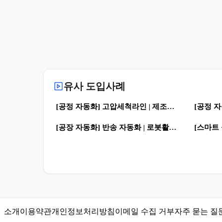
유사 도입사례
0
70
51
[공정 자동화] 고압세척라인 | 제조혁신 · 자동화 공정
0
152
164
[공장 자동화] 반송 자동화 | 로봇활용 자동화 공정
소개
이용약관
개인정보처리방침
이메일 수집 거부
자주 묻는 질