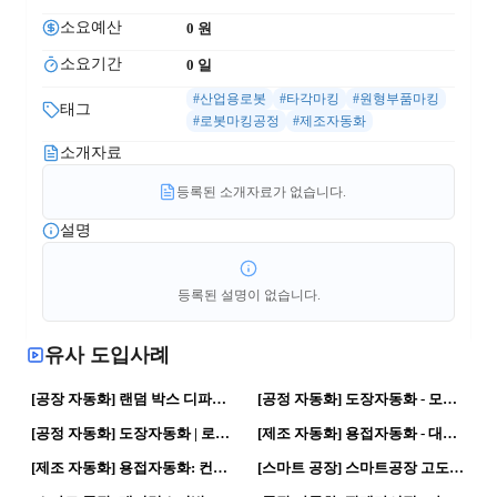
소요예산
0
 원
소요기간
0
 일
#산업용로봇
#타각마킹
#원형부품마킹
태그
#로봇마킹공정
#제조자동화
소개자료
등록된 소개자료가 없습니다.
설명
등록된 설명이 없습니다.
유사 도입사례
9
0
18
0
[공장 자동화] 랜덤 박스 디파렛타이져 | 로봇활용 · 스마트공장
[공정 자동화] 도장자동화 - 모션트래킹 적용 | 로봇활용 · 로봇공정
14
0
10
0
[공정 자동화] 도장자동화 | 로봇활용 · 로봇공정
[제조 자동화] 용접자동화 - 대형 Part 용접 | 로봇활용 · 자동화 공정
15
0
75
0
[제조 자동화] 용접자동화: 컨테이너 용접, 보정 | 로봇활용 · 로봇공정
[스마트 공장] 스마트공장 고도화 | 로봇활용 · 자동화 공정
46
0
83
0