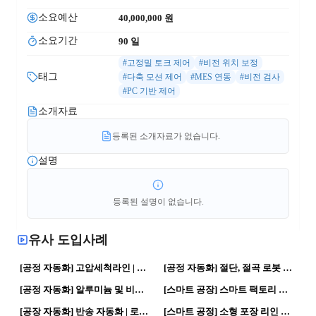
소요예산
40,000,000
 원
소요기간
90
 일
#고정밀 토크 제어
#비전 위치 보정
태그
#다축 모션 제어
#MES 연동
#비전 검사
#PC 기반 제어
소개자료
등록된 소개자료가 없습니다.
설명
등록된 설명이 없습니다.
유사 도입사례
71
0
52
0
[공정 자동화] 고압세척라인 | 제조혁신 · 자동화 공정
[공정 자동화] 절단, 절곡 로봇 자동화 | 로봇활용 · 자동화 공정
43
0
58
0
[공정 자동화] 알루미늄 및 비철금속, 목재 컷팅 콘베어 | 제조혁신 · 자동화 공정
[스마트 공장] 스마트 팩토리 물류창고 | 로봇활용 · 자율형 공장
153
0
166
0
[공장 자동화] 반송 자동화 | 로봇활용 자동화 공정
[스마트 공정] 소형 포장 리인 분류 물류라인 | 스마트공장 자동화 공정
140
0
148
0