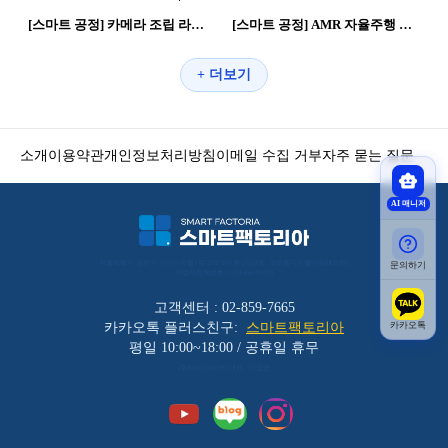
[스마트 공정] 카메라 조립 라인 | 제조혁신 스마트공장
[스마트 공정] AMR 자율주행 정확도 개선 (V컷) | 스마트공장 제조혁신
+ 더보기
소개
이용약관
개인정보처리방침
이메일 수집 거부
자주 묻는 질문
AI 매니저
서울특별시 금천구 가산디지털1로 212 501호 (가산동, 코오롱디지털타워애스턴) 
문의하기
사업자등록번호 : 119-86-30025
고객센터 : 02-859-7665
카카오톡
카카오톡 플러스친구:
스마트팩토리아
평일 10:00~18:00 / 공휴일 휴무
(주)바리코리아 | 대표 : 이장균