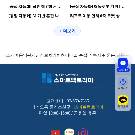
[공장 자동화] 물류 창고에서 상품을 자동으로 옮기는 로봇 시스템 | 로봇활용 제조혁신
[공장 자동화] 협동로봇 기반 LAPAL 적층 팔레타이징 시스템 | 로봇활용 제조혁신
151
0
134
0
[공장 자동화] AI 기반 혼합 박스 팔레타이징 AMIX 솔루션 | 로봇활용 제조혁신
리프트 이동 연계 6축 로봇 상하차 자동화
+ 더보기
소개
이용약관
개인정보처리방침
이메일 수집 거부
자주 묻는 질문
AI 매니저
서울특별시 금천구 가산디지털1로 212 501호 (가산동, 코오롱디지털타워애스턴) 
문의하기
사업자등록번호 : 119-86-30025
고객센터 : 02-859-7665
카카오톡
카카오톡 플러스친구:
스마트팩토리아
평일 10:00~18:00 / 공휴일 휴무
(주)바리코리아 | 대표 : 이장균