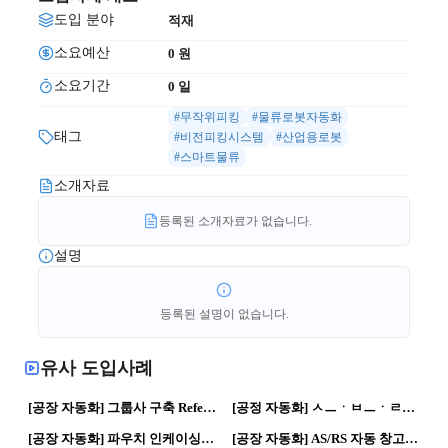
도입 분야
적재
소요예산
0
 원
소요기간
0
 일
#무작위피킹
#물류로봇자동화
태그
#비전피킹시스템
#산업용로봇
#스마트물류
소개자료
등록된 소개자료가 없습니다.
설명
등록된 설명이 없습니다.
유사 도입사례
36
0
91
0
[공장 자동화] 그룹사 구축 Reference(팔렛타이져, 미니로드, MDPS, 크로스벨트 소터) | 로봇활용 · 자동화 공정
[공정 자동화] ㅅㅡㆍㅂㅡㆍㄹㄴ | 자동화 공정 · 로봇활용
110
0
483
0
[공장 자동화] 파우치 인케이싱 공정 자동화 | 자동화 공정 · 로봇활용
[공장 자동화] AS/RS 자동 창고 시스템 | 제조혁신 자율화 공장
226
0
99
0