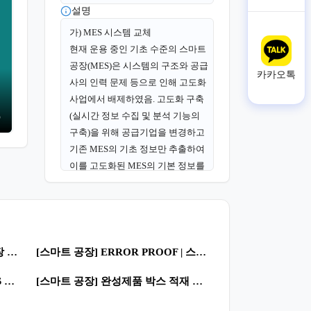
설명
가) MES 시스템 교체
현재 운용 중인 기초 수준의 스마트
공장(MES)은 시스템의 구조와 공급
카카오톡
사의 인력 문제 등으로 인해 고도화
사업에서 배제하였음. 고도화 구축
(실시간 정보 수집 및 분석 기능의
구축)을 위해 공급기업을 변경하고
기존 MES의 기초 정보만 추출하여
이를 고도화된 MES의 기본 정보를
구축하는 데 참고 자료로 사용.
나) 실시간 정보수집 및 분석
0
55
고도화 시스템에서는 영업의 수주
를 기반으로 원자재의 발주 및 입고
[스마트 공장] 스마트팩토리 신공장 구축 절차와 사례 | 스마트공장 · 제조혁신
[스마트 공장] ERROR PROOF | 스마트공장 · 제조혁신
0
62
및 투입을 관리하고 생산 공정의 제
[공정 자동화] 종근당바이오 - MES 인터페이스를 통한 자재/완제품 출하 이력관리 시스템 | 스마트공장 · 디지털 전환
[스마트 공장] 완성제품 박스 적재 로봇 자동화 시스템 | 스마트공장 · 로봇활용
반 정보를 실시간으로 자동 수집하
여 이를 통계적 공정관리(SPC) 기능