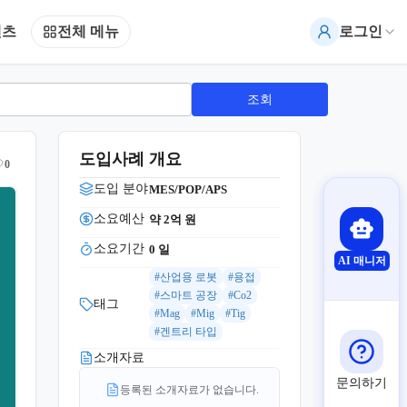
텐츠
전체 메뉴
로그인
조회
도입사례 개요
0
도입 분야
MES/POP/APS
소요예산
약 2억
 원
소요기간
0
 일
AI 매니저
#산업용 로봇
#용접
#스마트 공장
#Co2
태그
#Mag
#Mig
#Tig
#겐트리 타입
소개자료
문의하기
등록된 소개자료가 없습니다.