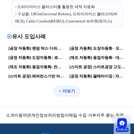
- 드라이아이스 블라스터를 활용한 세척 자동화
- 구성품: UR5e(Universal Robots), 드라이아이스 블라스터(바
테크), Cable Conduit(REIKU), Customized 브라켓(토마스)
유사 도입사례
16
0
20
0
[공장 자동화] 랜덤 박스 디파렛타이져 | 로봇활용 · 스마트공장
[공정 자동화] 도장자동화 - 모션트래킹 적용 | 로봇활용 · 로봇공정
17
0
10
0
[공정 자동화] 도장자동화 | 로봇활용 · 로봇공정
[제조 자동화] 용접자동화 - 대형 Part 용접 | 로봇활용 · 자동화 공정
16
0
75
0
[제조 자동화] 용접자동화: 컨테이너 용접, 보정 | 로봇활용 · 로봇공정
[스마트 공장] 스마트공장 고도화 | 로봇활용 · 자동화 공정
46
0
83
0
[스마트 공장] 래퍼런스기반 MDPS System 3D Animation 영상 | 로봇활용 · 스마트공장
[공장 자동화] 팔레타이징 | 자동화 공정 · 로봇활용
+ 더보기
소개
이용약관
개인정보처리방침
이메일 수집 거부
자주 묻는 질문
AI 매니저