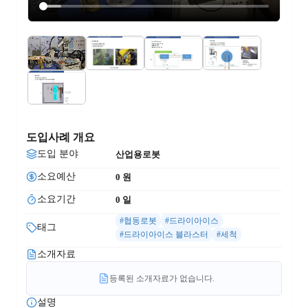
1
/
5
도입사례 개요
도입 분야
산업용로봇
소요예산
0
 원
소요기간
0
 일
#협동로봇
#드라이아이스
태그
#드라이아이스 블라스터
#세척
소개자료
등록된 소개자료가 없습니다.
설명