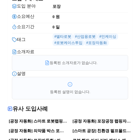
도입 분야
포장
소요예산
0
 원
소요기간
0
 일
#델타로봇
#산업용로봇
#인케이싱
태그
#로봇케이스투입
#포장자동화
소개자료
등록된 소개자료가 없습니다.
설명
등록된 설명이 없습니다.
유사 도입사례
26
0
120
0
[공정 자동화] 스마트 로봇랩핑기 | 로봇활용 · 스마트공장
[공정 자동화] 포장공정 랩핑자동화 | 로봇활용 · 스마트공장
251
0
105
0
[공정 자동화] 의약품 박스 포장 자동화 설비 | 로봇활용 · 자동화 공정
[스마트 공장] 친환경 펄프몰드 완충제 | 제조혁신 · 스마트공장
325
0
80
0