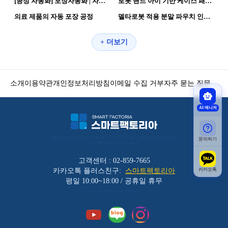
[공정 자동화] 포장자동화 | 자율화 공장 자동화 공정
로봇 핸드 아이 기반 케이스 패킹 자동화 #1
114
0
107
0
의료 제품의 자동 포장 공정
델타로봇 적용 분말 파우치 인케이싱·박스포장 자동화
+ 더보기
소개
이용약관
개인정보처리방침
이메일 수집 거부
자주 묻는 질문
AI 매니저
서울특별시 금천구 가산디지털1로 212 501호 (가산동, 코오롱디지털타워애스턴) 
문의하기
사업자등록번호 : 119-86-30025
고객센터 : 02-859-7665
카카오톡
카카오톡 플러스친구:
스마트팩토리아
평일 10:00~18:00 / 공휴일 휴무
(주)바리코리아 | 대표 : 이장균