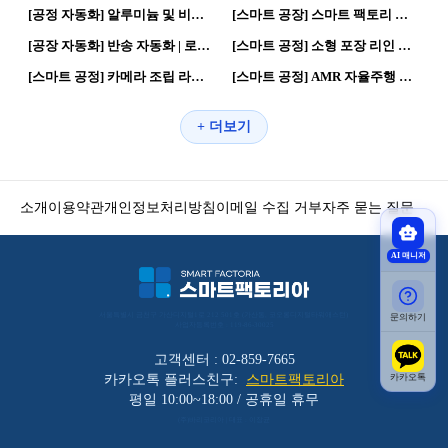
[공정 자동화] 알루미늄 및 비철금속, 목재 컷팅 콘베어 | 제조혁신 · 자동화 공정
[스마트 공장] 스마트 팩토리 물류창고 | 로봇활용 · 자율형 공장
153
0
166
0
[공장 자동화] 반송 자동화 | 로봇활용 자동화 공정
[스마트 공정] 소형 포장 리인 분류 물류라인 | 스마트공장 자동화 공정
140
0
146
0
[스마트 공정] 카메라 조립 라인 | 제조혁신 스마트공장
[스마트 공정] AMR 자율주행 정확도 개선 (V컷) | 스마트공장 제조혁신
+ 더보기
소개
이용약관
개인정보처리방침
이메일 수집 거부
자주 묻는 질문
AI 매니저
서울특별시 금천구 가산디지털1로 212 501호 (가산동, 코오롱디지털타워애스턴) 
문의하기
사업자등록번호 : 119-86-30025
고객센터 : 02-859-7665
카카오톡
카카오톡 플러스친구:
스마트팩토리아
평일 10:00~18:00 / 공휴일 휴무
(주)바리코리아 | 대표 : 이장균