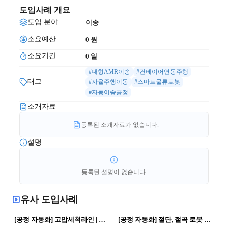
도입사례 개요
도입 분야
이송
소요예산
0
 원
소요기간
0
 일
#대형AMR이송
#컨베이어연동주행
태그
#자율주행이동
#스마트물류로봇
#자동이송공정
소개자료
등록된 소개자료가 없습니다.
설명
등록된 설명이 없습니다.
유사 도입사례
71
0
52
0
[공정 자동화] 고압세척라인 | 제조혁신 · 자동화 공정
[공정 자동화] 절단, 절곡 로봇 자동화 | 로봇활용 · 자동화 공정
43
0
58
0