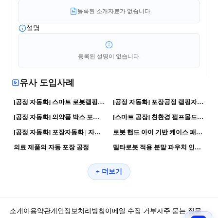
등록된 소개자료가 없습니다.
설명
등록된 설명이 없습니다.
유사 도입사례
26
0
120
0
[공정 자동화] 스마트 로봇랩핑기 | 로봇활용 · 스마트공장
[공정 자동화] 포장공정 랩핑자동화 | 로봇활용 · 스마트공장
251
0
105
0
[공정 자동화] 의약품 박스 포장 자동화 설비 | 로봇활용 · 자동화 공정
[스마트 공장] 친환경 펄프몰드 완충제 | 제조혁신 · 스마트공장
323
0
80
0
[공정 자동화] 포장자동화 | 자율화 공장 자동화 공정
로봇 핸드 아이 기반 케이스 패킹 자동화 #1
114
0
107
0
의료 제품의 자동 포장 공정
델타로봇 적용 분말 파우치 인케이싱·박스포장 자동화
+ 더보기
소개
이용약관
개인정보처리방침
이메일 수집 거부
자주 묻는 질문