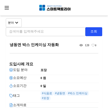
분야
조회
냉동면 박스 인케이싱 자동화
120
0
도입사례 개요
도입 분야
포장
소요예산
0
 원
소요기간
0
 일
#식음료
#냉동면
#박스 인케이싱
태그
#포장
소개자료