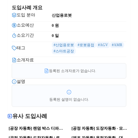
도입사례 개요
도입 분야
산업용로봇
소요예산
0
 원
소요기간
0
 일
#산업용로봇
#로봇용접
#AGV
#AMR
태그
#스마트공장
소개자료
등록된 소개자료가 없습니다.
설명
등록된 설명이 없습니다.
유사 도입사례
16
0
20
0
[공장 자동화] 랜덤 박스 디파렛타이져 | 로봇활용 · 스마트공장
[공정 자동화] 도장자동화 - 모션트래킹 적용 | 로봇활용 · 로봇공정
17
0
10
0
[공정 자동화] 도장자동화 | 로봇활용 · 로봇공정
[제조 자동화] 용접자동화 - 대형 Part 용접 | 로봇활용 · 자동화 공정