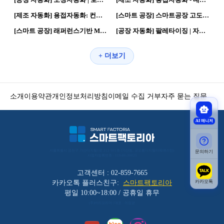
16
0
75
0
[제조 자동화] 용접자동화: 컨테이너 용접, 보정 | 로봇활용 · 로봇공정
[스마트 공장] 스마트공장 고도화 | 로봇활용 · 자동화 공정
46
0
83
0
[스마트 공장] 래퍼런스기반 MDPS System 3D Animation 영상 | 로봇활용 · 스마트공장
[공장 자동화] 팔레타이징 | 자동화 공정 · 로봇활용
+ 더보기
소개
이용약관
개인정보처리방침
이메일 수집 거부
자주 묻는 질문
AI 매니저
서울특별시 금천구 가산디지털1로 212 501호 (가산동, 코오롱디지털타워애스턴) 
문의하기
사업자등록번호 : 119-86-30025
고객센터 : 02-859-7665
카카오톡
카카오톡 플러스친구:
스마트팩토리아
평일 10:00~18:00 / 공휴일 휴무
(주)바리코리아 | 대표 : 이장균