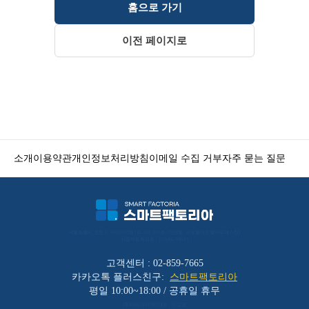
홈으로 가기
이전 페이지로
소개
이용약관
개인정보처리방침
이메일 수집 거부
자주 묻는 질문
서울특별시 금천구 가산디지털1로 212 501호 (가산동, 코오롱디지털타워애스턴) 
사업자등록번호 : 119-86-30025
고객센터 : 02-859-7665
카카오톡 플러스친구:
스마트팩토리아
평일 10:00~18:00 / 공휴일 휴무
(주)바리코리아 | 대표 : 이장균