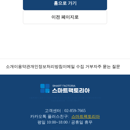
홈으로 가기
이전 페이지로
소개
이용약관
개인정보처리방침
이메일 수집 거부
자주 묻는 질문
서울특별시 금천구 가산디지털1로 212 501호 (가산동, 코오롱디지털타워애스턴) 
사업자등록번호 : 119-86-30025
고객센터 : 02-859-7665
카카오톡 플러스친구:
스마트팩토리아
평일 10:00~18:00 / 공휴일 휴무
(주)바리코리아 | 대표 : 이장균