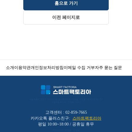
홈으로 가기
이전 페이지로
소개
이용약관
개인정보처리방침
이메일 수집 거부
자주 묻는 질문
서울특별시 금천구 가산디지털1로 212 501호 (가산동, 코오롱디지털타워애스턴) 
사업자등록번호 : 119-86-30025
고객센터 : 02-859-7665
카카오톡 플러스친구:
스마트팩토리아
평일 10:00~18:00 / 공휴일 휴무
(주)바리코리아 | 대표 : 이장균