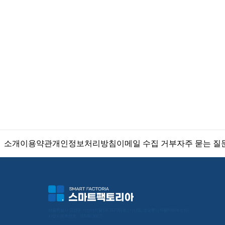
소개
이용약관
개인정보처리방침
이메일 수집 거부
자주 묻는 질
서울특별시 금천구 가산디지털1로 212 501호 (가산동, 코오롱디지털타워애스턴) 
사업자등록번호 : 119-86-30025