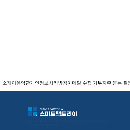
소개
이용약관
개인정보처리방침
이메일 수집 거부
자주 묻는 질
서울특별시 금천구 가산디지털1로 212 501호 (가산동, 코오롱디지털타워애스턴) 
사업자등록번호 : 119-86-30025