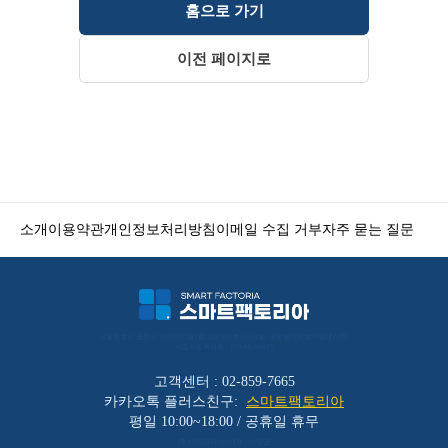
홈으로 가기
이전 페이지로
소개
이용약관
개인정보처리방침
이메일 수집 거부
자주 묻는 질문
서울특별시 금천구 가산디지털1로 212 501호 (가산동, 코오롱디지털타워애스턴) 
사업자등록번호 : 119-86-30025
고객센터 : 02-859-7665
카카오톡 플러스친구:
스마트팩토리아
평일 10:00~18:00 / 공휴일 휴무
(주)바리코리아 | 대표 : 이장균