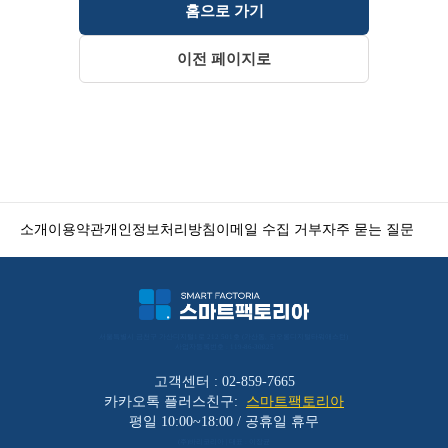
홈으로 가기
이전 페이지로
소개
이용약관
개인정보처리방침
이메일 수집 거부
자주 묻는 질문
서울특별시 금천구 가산디지털1로 212 501호 (가산동, 코오롱디지털타워애스턴) 
사업자등록번호 : 119-86-30025
고객센터 : 02-859-7665
카카오톡 플러스친구:
스마트팩토리아
평일 10:00~18:00 / 공휴일 휴무
(주)바리코리아 | 대표 : 이장균