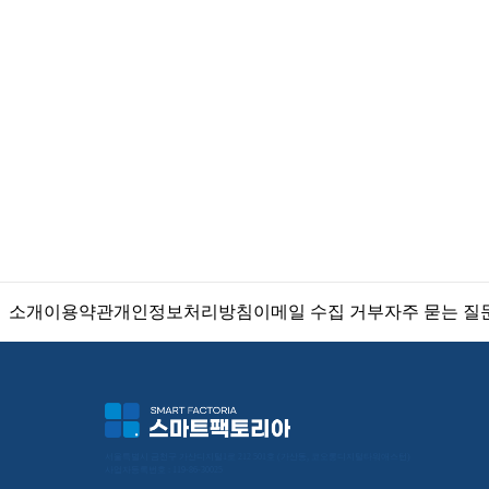
소개
이용약관
개인정보처리방침
이메일 수집 거부
자주 묻는 질
서울특별시 금천구 가산디지털1로 212 501호 (가산동, 코오롱디지털타워애스턴) 
사업자등록번호 : 119-86-30025