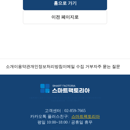
홈으로 가기
이전 페이지로
소개
이용약관
개인정보처리방침
이메일 수집 거부
자주 묻는 질문
서울특별시 금천구 가산디지털1로 212 501호 (가산동, 코오롱디지털타워애스턴) 
사업자등록번호 : 119-86-30025
고객센터 : 02-859-7665
카카오톡 플러스친구:
스마트팩토리아
평일 10:00~18:00 / 공휴일 휴무
(주)바리코리아 | 대표 : 이장균