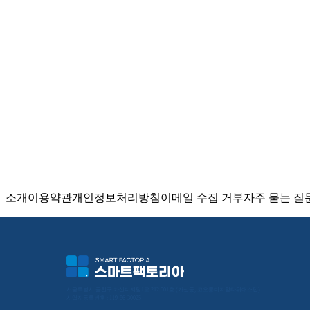
소개
이용약관
개인정보처리방침
이메일 수집 거부
자주 묻는 질
서울특별시 금천구 가산디지털1로 212 501호 (가산동, 코오롱디지털타워애스턴) 
사업자등록번호 : 119-86-30025