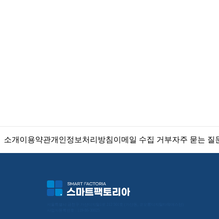
소개
이용약관
개인정보처리방침
이메일 수집 거부
자주 묻는 질
서울특별시 금천구 가산디지털1로 212 501호 (가산동, 코오롱디지털타워애스턴) 
사업자등록번호 : 119-86-30025