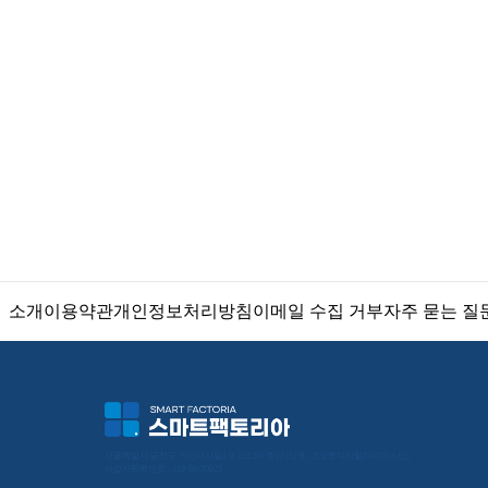
소개
이용약관
개인정보처리방침
이메일 수집 거부
자주 묻는 질
서울특별시 금천구 가산디지털1로 212 501호 (가산동, 코오롱디지털타워애스턴) 
사업자등록번호 : 119-86-30025