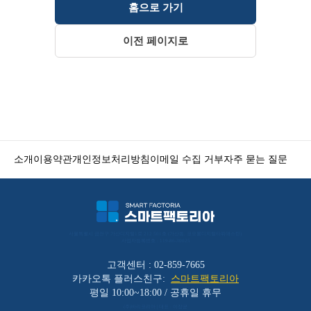
홈으로 가기
이전 페이지로
소개
이용약관
개인정보처리방침
이메일 수집 거부
자주 묻는 질문
서울특별시 금천구 가산디지털1로 212 501호 (가산동, 코오롱디지털타워애스턴) 
사업자등록번호 : 119-86-30025
고객센터 : 02-859-7665
카카오톡 플러스친구:
스마트팩토리아
평일 10:00~18:00 / 공휴일 휴무
(주)바리코리아 | 대표 : 이장균