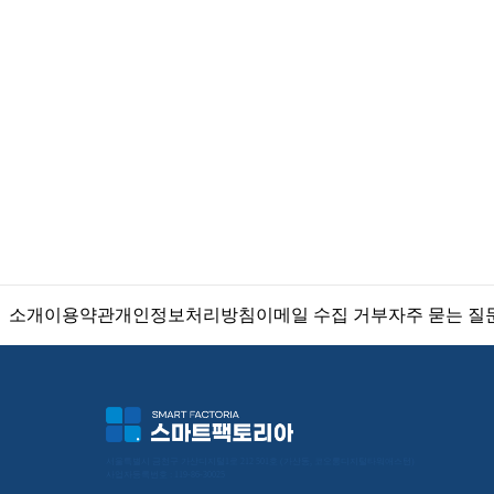
소개
이용약관
개인정보처리방침
이메일 수집 거부
자주 묻는 질
서울특별시 금천구 가산디지털1로 212 501호 (가산동, 코오롱디지털타워애스턴) 
사업자등록번호 : 119-86-30025