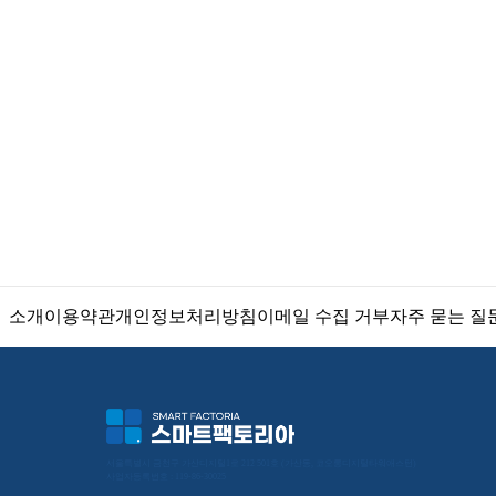
소개
이용약관
개인정보처리방침
이메일 수집 거부
자주 묻는 질
서울특별시 금천구 가산디지털1로 212 501호 (가산동, 코오롱디지털타워애스턴) 
사업자등록번호 : 119-86-30025