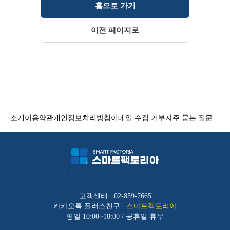
홈으로 가기
이전 페이지로
소개
이용약관
개인정보처리방침
이메일 수집 거부
자주 묻는 질문
서울특별시 금천구 가산디지털1로 212 501호 (가산동, 코오롱디지털타워애스턴) 
사업자등록번호 : 119-86-30025
고객센터 : 02-859-7665
카카오톡 플러스친구:
스마트팩토리아
평일 10:00~18:00 / 공휴일 휴무
(주)바리코리아 | 대표 : 이장균