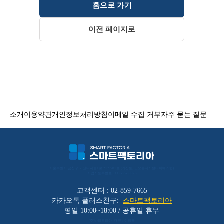
홈으로 가기
이전 페이지로
소개
이용약관
개인정보처리방침
이메일 수집 거부
자주 묻는 질문
서울특별시 금천구 가산디지털1로 212 501호 (가산동, 코오롱디지털타워애스턴) 
사업자등록번호 : 119-86-30025
고객센터 : 02-859-7665
카카오톡 플러스친구:
스마트팩토리아
평일 10:00~18:00 / 공휴일 휴무
(주)바리코리아 | 대표 : 이장균