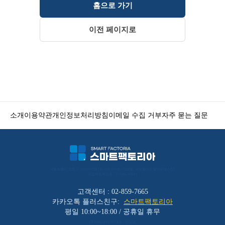
홈으로 가기
이전 페이지로
소개
이용약관
개인정보처리방침
이메일 수집 거부
자주 묻는 질문
서울특별시 금천구 가산디지털1로 212 501호 (가산동, 코오롱디지털타워애스턴) 
사업자등록번호 : 119-86-30025
고객센터 : 02-859-7665
카카오톡 플러스친구:
스마트팩토리아
평일 10:00~18:00 / 공휴일 휴무
(주)바리코리아 | 대표 : 이장균